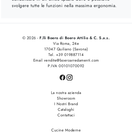
svolgere tutte le funzioni nella massima ergonomia.
© 2026 -
F.lli Boero di Boero Attilio & C. S.a.s.
Via Roma, 24e
17047 Quiliano (Savona)
Tel. +39 019887114
Email vendite@boeroarredamenti.com
P.IVA 00101070092
La nostra azienda
Showroom
I Nostri Brand
Cataloghi
Contattaci
Cucine Moderne