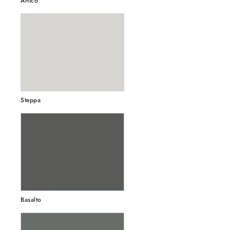
Artico
Steppa
Basalto