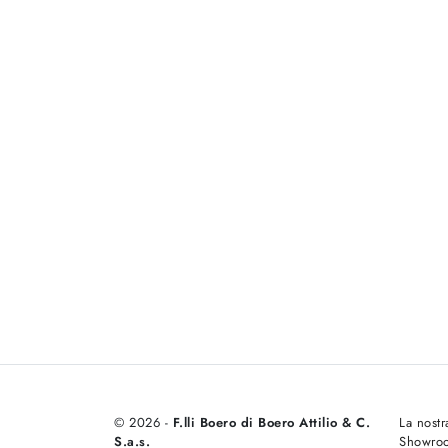
© 2026 -
F.lli Boero di Boero Attilio & C.
La nostr
S.a.s.
Showro