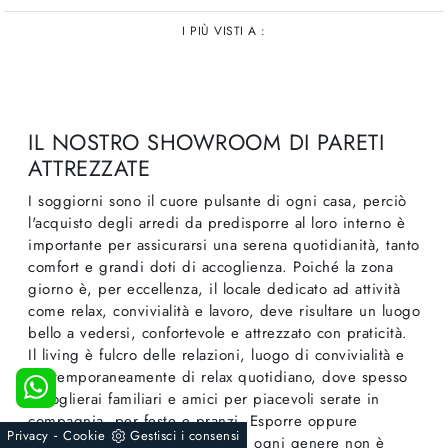
I PIÙ VISTI A :
IL NOSTRO SHOWROOM DI PARETI
ATTREZZATE
I soggiorni sono il cuore pulsante di ogni casa, perciò
l'acquisto degli arredi da predisporre al loro interno è
importante per assicurarsi una serena quotidianità, tanto
comfort e grandi doti di accoglienza. Poiché la zona
giorno è, per eccellenza, il locale dedicato ad attività
come relax, convivialità e lavoro, deve risultare un luogo
bello a vedersi, confortevole e attrezzato con praticità.
Il living è fulcro delle relazioni, luogo di convivialità e
contemporaneamente di relax quotidiano, dove spesso
accoglierai familiari e amici per piacevoli serate in
compagnia, per feste e pranzi. Esporre oppure
-
Privacy
Cookie
Gestisci i consensi
contenere libri e oggettistica di ogni genere non è