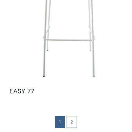
EASY 77
1
2