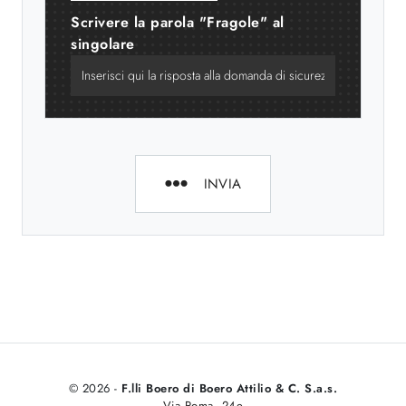
Scrivere la parola "Fragole" al
singolare
INVIA
© 2026 -
F.lli Boero di Boero Attilio & C. S.a.s.
Via Roma, 24e