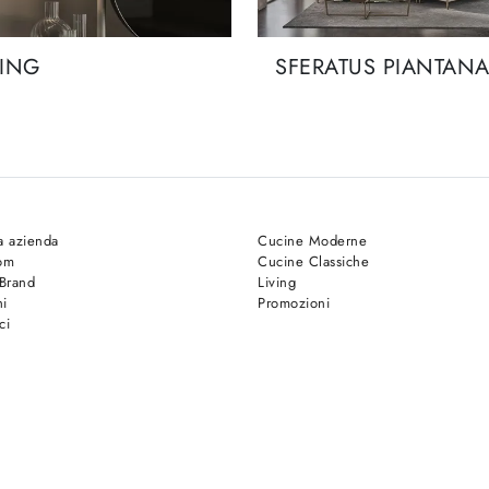
ING
SFERATUS PIANTAN
a azienda
Cucine Moderne
om
Cucine Classiche
 Brand
Living
hi
Promozioni
ci