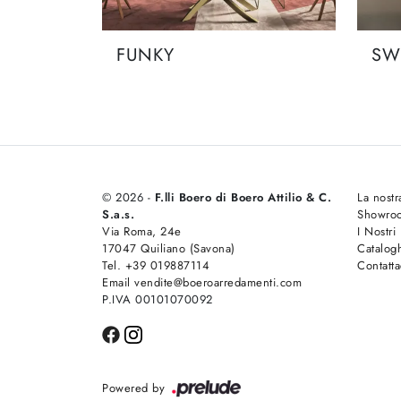
FUNKY
SW
© 2026 -
F.lli Boero di Boero Attilio & C.
La nostr
S.a.s.
Showro
Via Roma, 24e
I Nostri
17047 Quiliano (Savona)
Catalog
Tel. +39 019887114
Contatta
Email vendite@boeroarredamenti.com
P.IVA 00101070092
Powered by