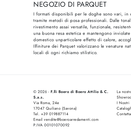
NEGOZIO DI PARQUET
I formati disponibili per le doghe sono vari, in
tramite metodi di posa professionali. Dalle tonali
rivestimento assai versatile, funzionale, resist
una buona resa estetica e mantengono inviolate n
domestico unparticolare effetto di calore, accog
Ilfiniture dei Parquet valorizzano le venature na
locali di ogni richiamo stilistico.
© 2026 -
F.lli Boero di Boero Attilio & C.
La nostr
S.a.s.
Showro
Via Roma, 24e
I Nostri
17047 Quiliano (Savona)
Catalog
Tel. +39 019887114
Contatta
Email vendite@boeroarredamenti.com
P.IVA 00101070092