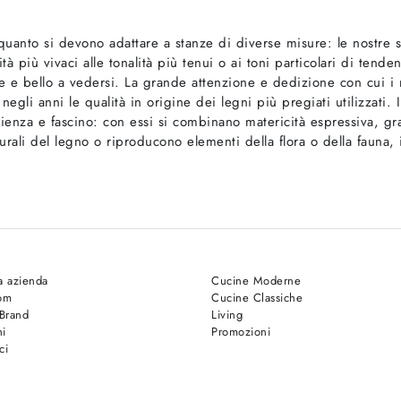
 quanto si devono adattare a stanze di diverse misure: le nostre s
tà più vivaci alle tonalità più tenui o ai toni particolari di tend
ente e bello a vedersi. La grande attenzione e dedizione con cui i
egli anni le qualità in origine dei legni più pregiati utilizzati.
lienza e fascino: con essi si combinano matericità espressiva, gr
turali del legno o riproducono elementi della flora o della fauna,
a azienda
Cucine Moderne
om
Cucine Classiche
 Brand
Living
hi
Promozioni
ci