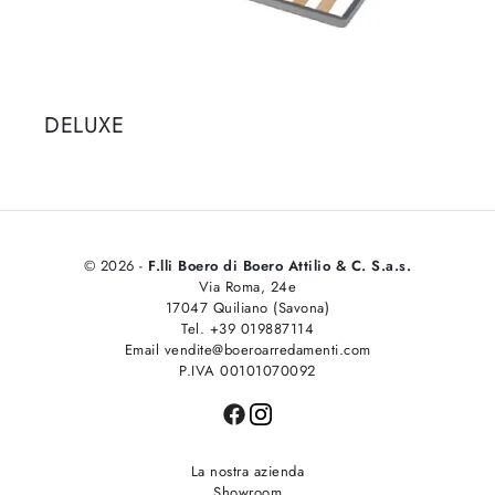
DELUXE
© 2026 -
F.lli Boero di Boero Attilio & C. S.a.s.
Via Roma, 24e
17047 Quiliano (Savona)
Tel. +39 019887114
Email vendite@boeroarredamenti.com
P.IVA 00101070092
La nostra azienda
Showroom