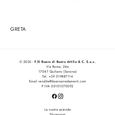
GRETA
© 2026 -
F.lli Boero di Boero Attilio & C. S.a.s.
Via Roma, 24e
17047 Quiliano (Savona)
Tel. +39 019887114
Email vendite@boeroarredamenti.com
P.IVA 00101070092
La nostra azienda
Showroom