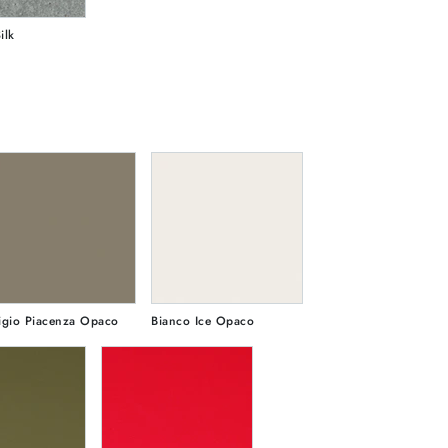
ilk
igio Piacenza Opaco
Bianco Ice Opaco