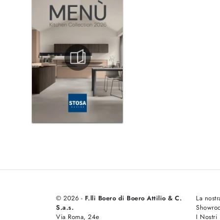
© 2026 -
F.lli Boero di Boero Attilio & C.
La nostr
S.a.s.
Showro
Via Roma, 24e
I Nostri