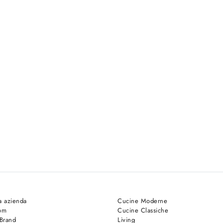
a azienda
Cucine Moderne
om
Cucine Classiche
 Brand
Living