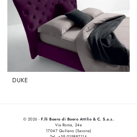
DUKE
© 2026 -
F.lli Boero di Boero Attilio & C. S.a.s.
Via Roma, 24e
17047 Quiliano (Savona)
Tel. +39 019887114