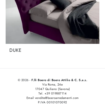
DUKE
© 2026 -
F.lli Boero di Boero Attilio & C. S.a.s.
Via Roma, 24e
17047 Quiliano (Savona)
Tel. +39 019887114
Email vendite@boeroarredamenti.com
P.IVA 00101070092