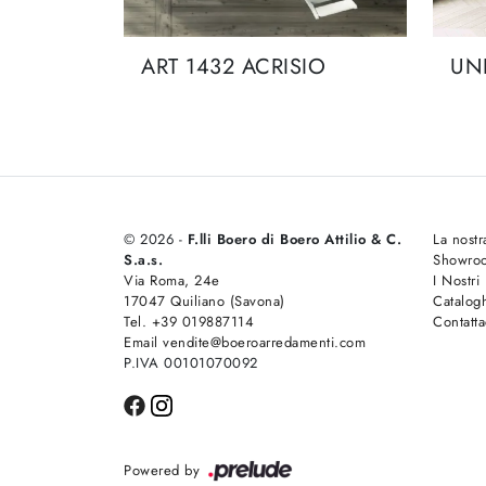
ART 1432 ACRISIO
UN
© 2026 -
F.lli Boero di Boero Attilio & C.
La nostr
S.a.s.
Showro
Via Roma, 24e
I Nostri
17047 Quiliano (Savona)
Catalog
Tel. +39 019887114
Contatta
Email vendite@boeroarredamenti.com
P.IVA 00101070092
Powered by