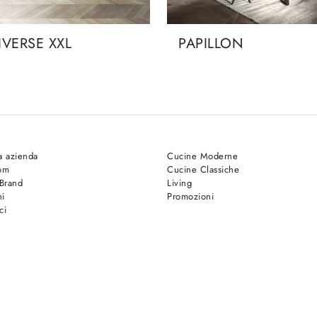
IVERSE XXL
PAPILLON
a azienda
Cucine Moderne
om
Cucine Classiche
 Brand
Living
hi
Promozioni
ci