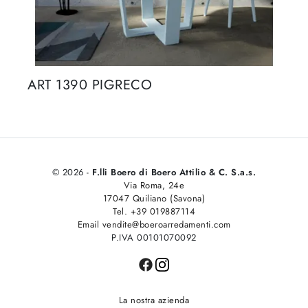
ART 1390 PIGRECO
© 2026 -
F.lli Boero di Boero Attilio & C. S.a.s.
Via Roma, 24e
17047 Quiliano (Savona)
Tel. +39 019887114
Email vendite@boeroarredamenti.com
P.IVA 00101070092
La nostra azienda