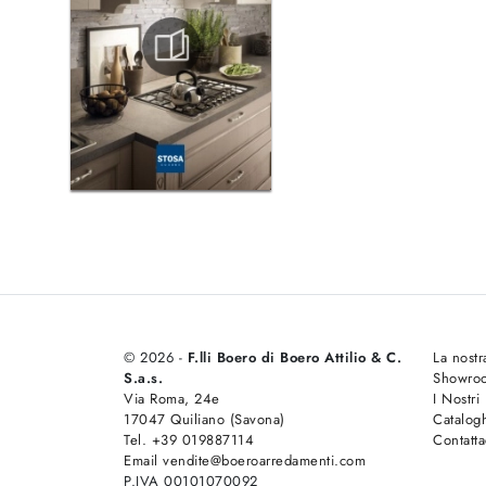
© 2026 -
F.lli Boero di Boero Attilio & C.
La nostr
S.a.s.
Showro
Via Roma, 24e
I Nostri
17047 Quiliano (Savona)
Catalog
Tel. +39 019887114
Contatta
Email vendite@boeroarredamenti.com
P.IVA 00101070092