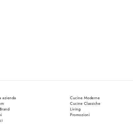
a azienda
Cucine Moderne
om
Cucine Classiche
 Brand
Living
hi
Promozioni
ci