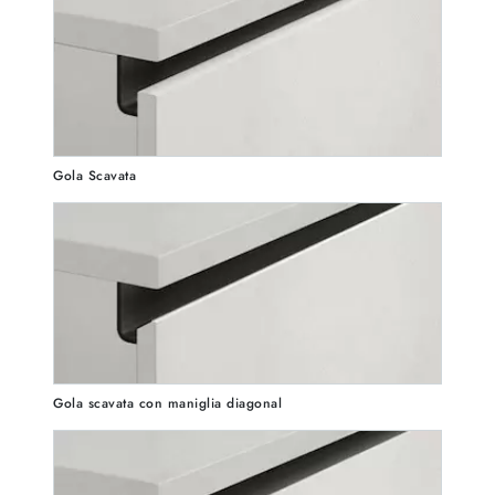
Gola Scavata
Gola scavata con maniglia diagonal