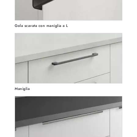
Gola scavata con maniglia a L
Maniglia