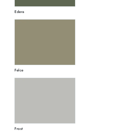
Edera
Felce
Frost