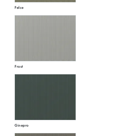
Felce
Frost
Ginepro