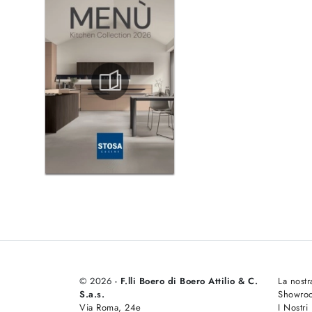
© 2026 -
F.lli Boero di Boero Attilio & C.
La nostr
S.a.s.
Showro
Via Roma, 24e
I Nostri