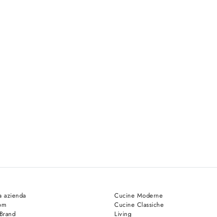
a azienda
Cucine Moderne
om
Cucine Classiche
 Brand
Living