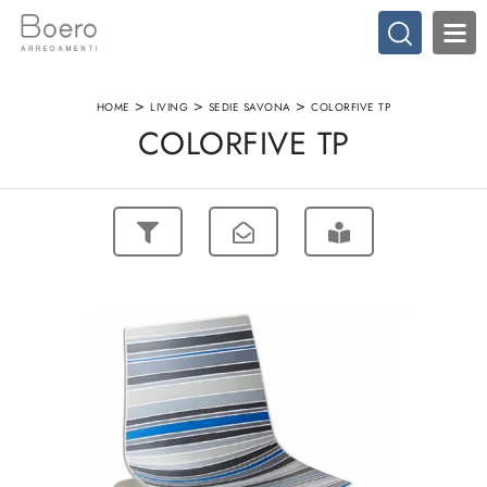
>
>
>
HOME
LIVING
SEDIE SAVONA
COLORFIVE TP
COLORFIVE TP