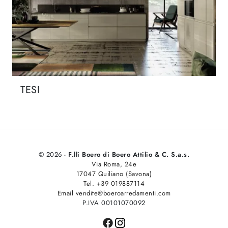
TESI
© 2026 -
F.lli Boero di Boero Attilio & C. S.a.s.
Via Roma, 24e
17047 Quiliano (Savona)
Tel. +39 019887114
Email vendite@boeroarredamenti.com
P.IVA 00101070092