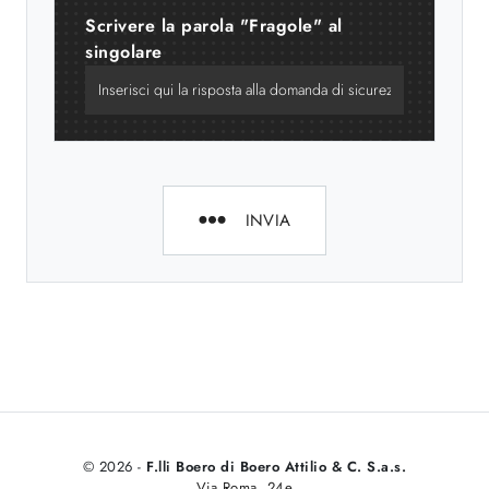
Scrivere la parola "Fragole" al
singolare
INVIA
© 2026 -
F.lli Boero di Boero Attilio & C. S.a.s.
Via Roma, 24e