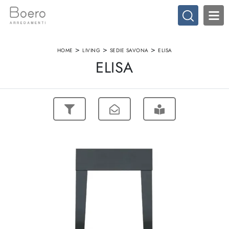
>
>
>
HOME
LIVING
SEDIE SAVONA
ELISA
ELISA