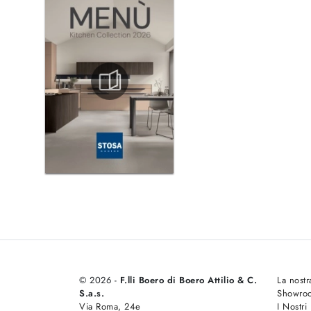
© 2026 -
F.lli Boero di Boero Attilio & C.
La nostr
S.a.s.
Showro
Via Roma, 24e
I Nostri