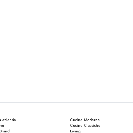
a azienda
Cucine Moderne
om
Cucine Classiche
 Brand
Living