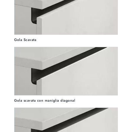
Gola Scavata
Gola scavata con maniglia diagonal