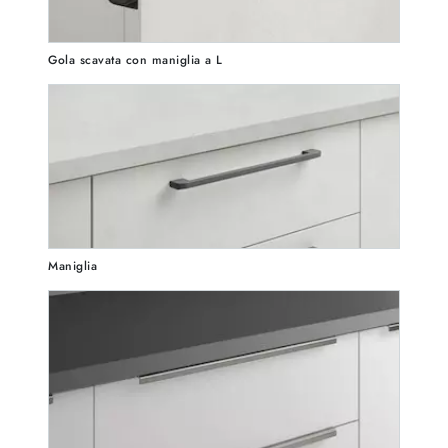
Gola scavata con maniglia a L
Maniglia