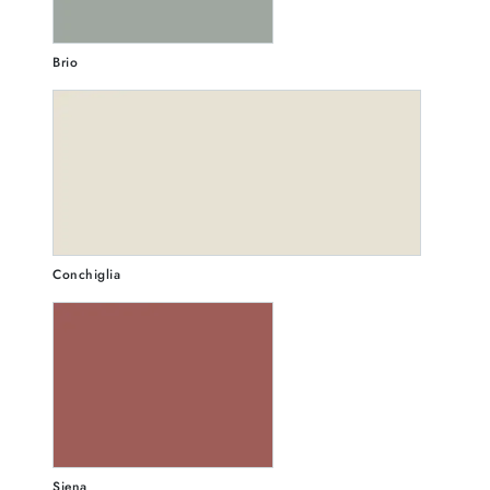
Brio
Conchiglia
Siena