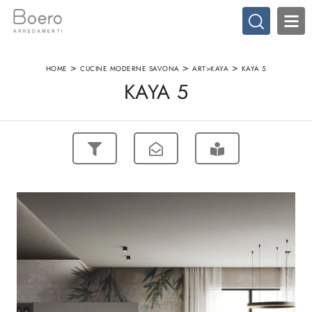
>
>
>
HOME
CUCINE MODERNE SAVONA
ART>KAYA
KAYA 5
KAYA 5