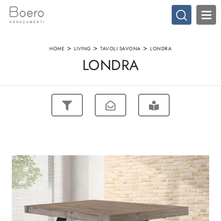
>
>
>
HOME
LIVING
TAVOLI SAVONA
LONDRA
LONDRA