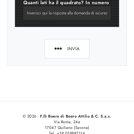
Quanti lati ha il quadrato? In numero
INVIA
© 2026 -
F.lli Boero di Boero Attilio & C. S.a.s.
Via Roma, 24e
17047 Quiliano (Savona)
Tel. +39 019887114