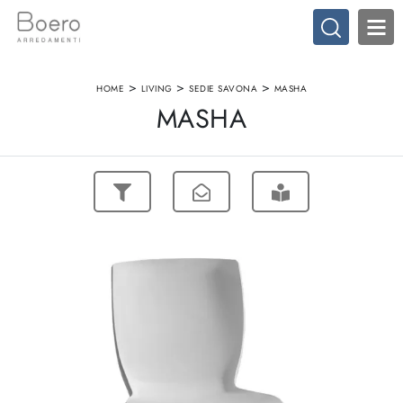
>
>
>
HOME
LIVING
SEDIE SAVONA
MASHA
MASHA