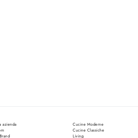
a azienda
Cucine Moderne
om
Cucine Classiche
 Brand
Living