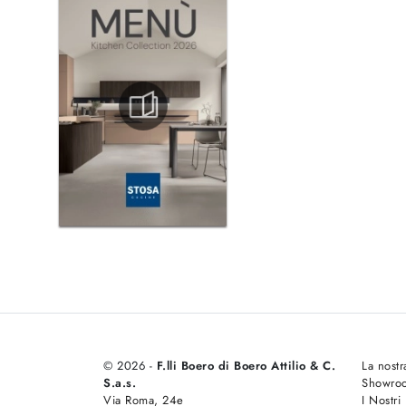
© 2026 -
F.lli Boero di Boero Attilio & C.
La nostr
S.a.s.
Showro
Via Roma, 24e
I Nostri