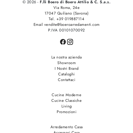
© 2026 -
F.lli Boero di Boero Attilio & C. S.a.s.
Via Roma, 24e
17047 Quiliano (Savona)
Tel. +39 019887114
Email vendite@boeroarredamenti.com
P.IVA 00101070092
La nostra azienda
Showroom
I Nostri Brand
Cataloghi
Contattaci
Cucine Moderne
Cucine Classiche
Living
Promozioni
Arredamento Casa
Accessori Casa