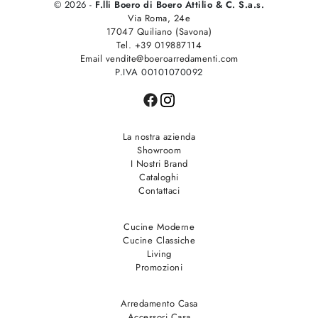
© 2026 -
F.lli Boero di Boero Attilio & C. S.a.s.
Via Roma, 24e
17047 Quiliano (Savona)
Tel. +39 019887114
Email vendite@boeroarredamenti.com
P.IVA 00101070092
La nostra azienda
Showroom
I Nostri Brand
Cataloghi
Contattaci
Cucine Moderne
Cucine Classiche
Living
Promozioni
Arredamento Casa
Accessori Casa