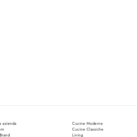
a azienda
Cucine Moderne
om
Cucine Classiche
 Brand
Living