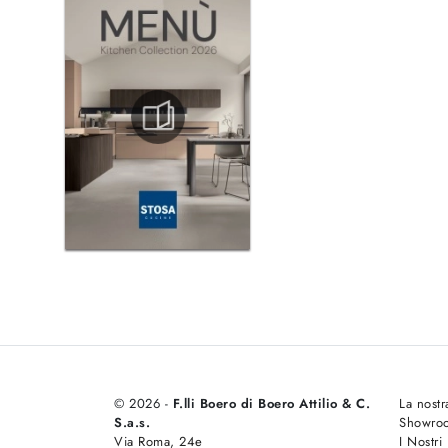
© 2026 -
F.lli Boero di Boero Attilio & C.
La nostr
S.a.s.
Showro
Via Roma, 24e
I Nostri