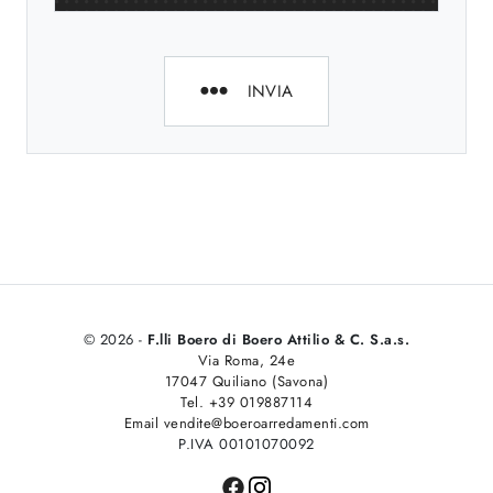
INVIA
© 2026 -
F.lli Boero di Boero Attilio & C. S.a.s.
Via Roma, 24e
17047 Quiliano (Savona)
Tel. +39 019887114
Email vendite@boeroarredamenti.com
P.IVA 00101070092