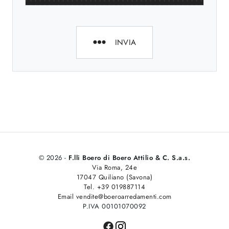
INVIA
© 2026 -
F.lli Boero di Boero Attilio & C. S.a.s.
Via Roma, 24e
17047 Quiliano (Savona)
Tel. +39 019887114
Email vendite@boeroarredamenti.com
P.IVA 00101070092