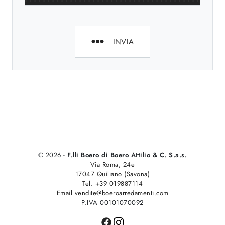
INVIA
© 2026 -
F.lli Boero di Boero Attilio & C. S.a.s.
Via Roma, 24e
17047 Quiliano (Savona)
Tel. +39 019887114
Email vendite@boeroarredamenti.com
P.IVA 00101070092