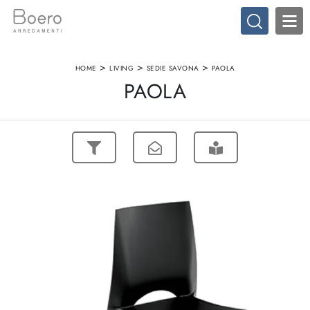
>
>
>
HOME
LIVING
SEDIE SAVONA
PAOLA
PAOLA