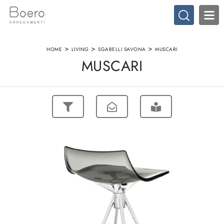
>
>
>
HOME
LIVING
SGABELLI SAVONA
MUSCARI
MUSCARI