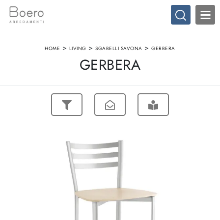
>
>
>
HOME
LIVING
SGABELLI SAVONA
GERBERA
GERBERA