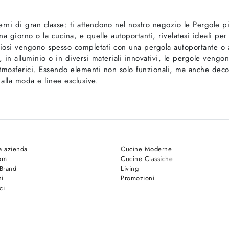
erni di gran classe: ti attendono nel nostro negozio le Pergole p
a giorno o la cucina, e quelle autoportanti, rivelatesi ideali pe
aziosi vengono spesso completati con una pergola autoportante o 
, in alluminio o in diversi materiali innovativi, le pergole ven
 atmosferici. Essendo elementi non solo funzionali, ma anche deco
 alla moda e linee esclusive.
a azienda
Cucine Moderne
om
Cucine Classiche
 Brand
Living
hi
Promozioni
ci