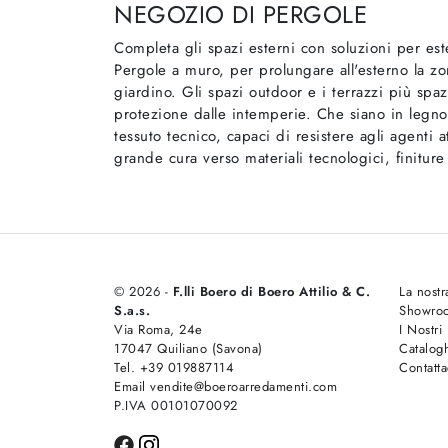
NEGOZIO DI PERGOLE
Completa gli spazi esterni con soluzioni per est
Pergole a muro, per prolungare all'esterno la zon
giardino. Gli spazi outdoor e i terrazzi più sp
protezione dalle intemperie. Che siano in legno
tessuto tecnico, capaci di resistere agli agenti
grande cura verso materiali tecnologici, finiture
© 2026 -
F.lli Boero di Boero Attilio & C.
La nostr
S.a.s.
Showro
Via Roma, 24e
I Nostri
17047 Quiliano (Savona)
Catalog
Tel. +39 019887114
Contatta
Email vendite@boeroarredamenti.com
P.IVA 00101070092