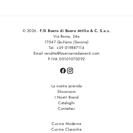
© 2026 -
F.lli Boero di Boero Attilio & C. S.a.s.
Via Roma, 24e
17047 Quiliano (Savona)
Tel. +39 019887114
Email vendite@boeroarredamenti.com
P.IVA 00101070092
La nostra azienda
Showroom
I Nostri Brand
Cataloghi
Contattaci
Cucine Moderne
Cucine Classiche