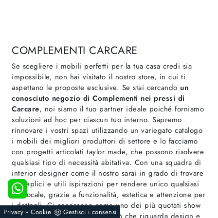
COMPLEMENTI CARCARE
Se scegliere i mobili perfetti per la tua casa credi sia
impossibile, non hai visitato il nostro store, in cui ti
aspettano le proposte esclusive. Se stai cercando
un
conosciuto negozio di Complementi nei pressi di
Carcare
, noi siamo il tuo partner ideale poiché forniamo
soluzioni ad hoc per ciascun tuo interno. Sapremo
rinnovare i vostri spazi utilizzando un variegato catalogo
i mobili dei migliori produttori di settore e lo facciamo
con progetti articolati taylor made, che possono risolvere
qualsiasi tipo di necessità abitativa. Con una squadra di
interior designer come il nostro sarai in grado di trovare
molteplici e utili ispirazioni per rendere unico qualsiasi
tuo locale, grazie a funzionalità, estetica e attenzione per
i dettagli. Ci conoscono come uno dei più quotati show
-
Privacy
Cookie
Gestisci i consensi
room della tua zona per tutto ciò che riguarda design e