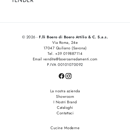
TENDER
© 2026 -
F.lli Boero di Boero Attilio & C. S.a.s.
Via Roma, 24e
17047 Quiliano (Savona)
Tel. +39 019887114
Email vendite@boeroarredamenti.com
P.IVA 00101070092
La nostra azienda
Showroom
I Nostri Brand
Cataloghi
Contattaci
Cucine Moderne