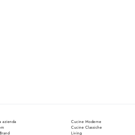
a azienda
Cucine Moderne
om
Cucine Classiche
 Brand
Living