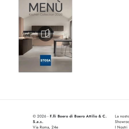
© 2026 -
F.lli Boero di Boero Attilio & C.
La nostr
S.a.s.
Showro
Via Roma, 24e
I Nostri