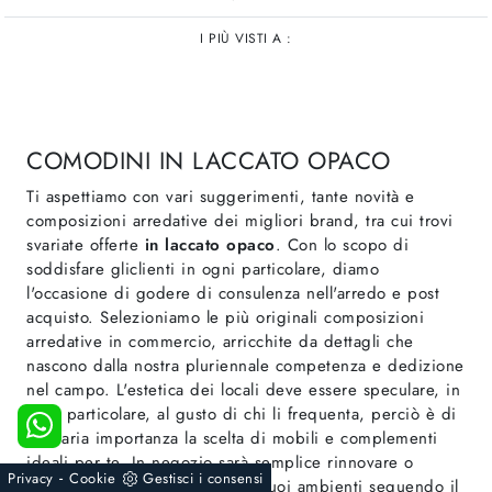
I PIÙ VISTI A :
COMODINI IN LACCATO OPACO
Ti aspettiamo con vari suggerimenti, tante novità e
composizioni arredative dei migliori brand, tra cui trovi
svariate offerte
in laccato opaco
. Con lo scopo di
soddisfare gliclienti in ogni particolare, diamo
l'occasione di godere di consulenza nell'arredo e post
acquisto. Selezioniamo le più originali composizioni
arredative in commercio, arricchite da dettagli che
nascono dalla nostra pluriennale competenza e dedizione
nel campo. L'estetica dei locali deve essere speculare, in
ogni particolare, al gusto di chi li frequenta, perciò è di
primaria importanza la scelta di mobili e complementi
ideali per te. In negozio sarà semplice rinnovare o
-
Privacy
Cookie
Gestisci i consensi
progettare per la prima volta i tuoi ambienti seguendo il