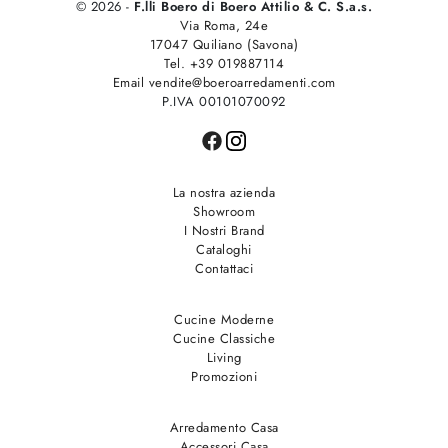
© 2026 -
F.lli Boero di Boero Attilio & C. S.a.s.
Via Roma, 24e
17047 Quiliano (Savona)
Tel. +39 019887114
Email vendite@boeroarredamenti.com
P.IVA 00101070092
La nostra azienda
Showroom
I Nostri Brand
Cataloghi
Contattaci
Cucine Moderne
Cucine Classiche
Living
Promozioni
Arredamento Casa
Accessori Casa