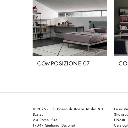
COMPOSIZIONE 07
CO
© 2026 -
F.lli Boero di Boero Attilio & C.
La nostr
S.a.s.
Showro
Via Roma, 24e
I Nostri
17047 Quiliano (Savona)
Catalog