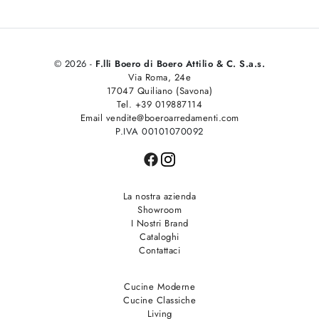
© 2026 -
F.lli Boero di Boero Attilio & C. S.a.s.
Via Roma, 24e
17047 Quiliano (Savona)
Tel. +39 019887114
Email vendite@boeroarredamenti.com
P.IVA 00101070092
La nostra azienda
Showroom
I Nostri Brand
Cataloghi
Contattaci
Cucine Moderne
Cucine Classiche
Living