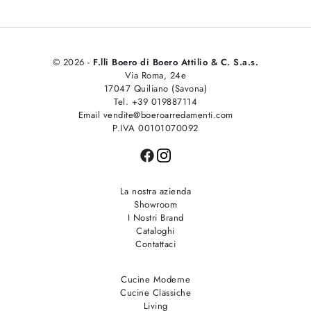
© 2026 -
F.lli Boero di Boero Attilio & C. S.a.s.
Via Roma, 24e
17047 Quiliano (Savona)
Tel. +39 019887114
Email vendite@boeroarredamenti.com
P.IVA 00101070092
La nostra azienda
Showroom
I Nostri Brand
Cataloghi
Contattaci
Cucine Moderne
Cucine Classiche
Living