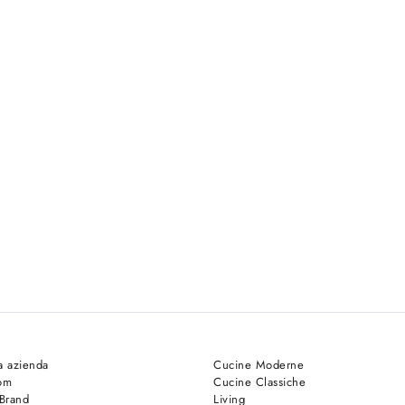
a azienda
Cucine Moderne
om
Cucine Classiche
 Brand
Living