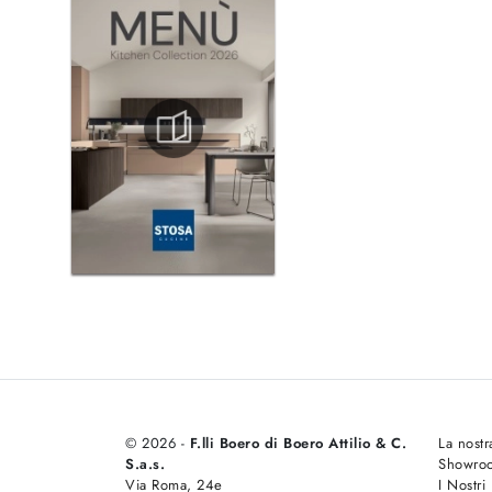
© 2026 -
F.lli Boero di Boero Attilio & C.
La nostr
S.a.s.
Showro
Via Roma, 24e
I Nostri