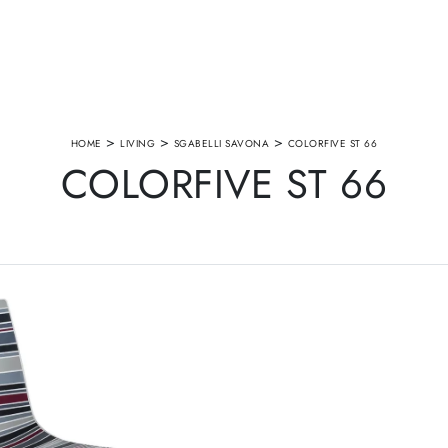
>
>
>
HOME
LIVING
SGABELLI SAVONA
COLORFIVE ST 66
COLORFIVE ST 66