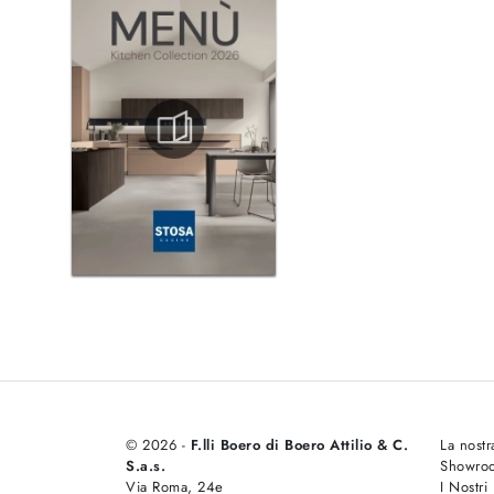
© 2026 -
F.lli Boero di Boero Attilio & C.
La nostr
S.a.s.
Showro
Via Roma, 24e
I Nostri