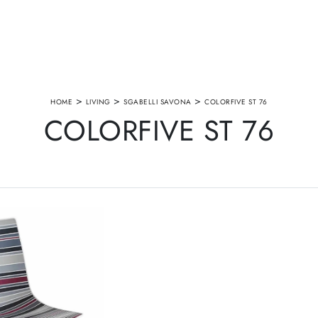
>
>
>
HOME
LIVING
SGABELLI SAVONA
COLORFIVE ST 76
COLORFIVE ST 76