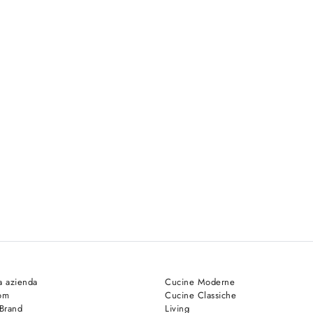
a azienda
Cucine Moderne
om
Cucine Classiche
 Brand
Living